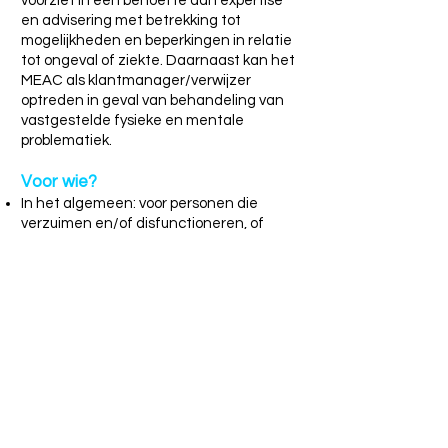
voorziet in een behoefte aan expertise
en advisering met betrekking tot
mogelijkheden en beperkingen in relatie
tot ongeval of ziekte. Daarnaast kan het
MEAC als klantmanager/verwijzer
optreden in geval van behandeling van
vastgestelde fysieke en mentale
problematiek.
Voor wie?
In het algemeen: voor personen die
verzuimen en/of disfunctioneren, of
(gedeeltelijk) arbeidsongeschikt zijn door
psychische of somatische problematiek
en/of mentale overbelasting.
Specifiek op het gebied van trauma:
personen met traumata van het
zenuwstelsel door
ongeval/ziekte/operatie, etc. (Niet
aangeboren hersenletsel)
Bij personen met trauma door, of als
reactie op al dan niet somatische
ingrijpende gebeurtenissen (whiplash,